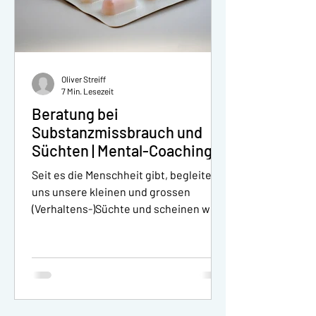
Oliver Streiff
7 Min. Lesezeit
Beratung bei
Substanzmissbrauch und
Süchten | Mental-Coaching
speziell für Juristen und
Seit es die Menschheit gibt, begleiten
Anwälte
uns unsere kleinen und grossen
(Verhaltens-)Süchte und scheinen wie
dazuzugehören. Vielleicht ist...