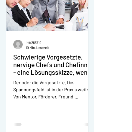
info266719
10 Min. Lesezeit
Schwierige Vorgesetzte,
nervige Chefs und Chefinnen
- eine Lösungsskizze, wenn
der Ärger mit dem Chef oder
Der oder die Vorgesetzte. Das
Chefin überhand nimmt |
Spannungsfeld ist in der Praxis weit:
Business-Coaching für
Von Mentor, Förderer, Freund,
Rechtsanwälte und Juristen
sachlicher Chef, gleichgültiges...
in Zürich - online