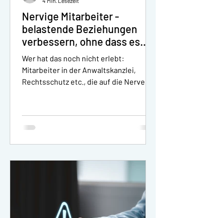
4 Min. Lesezeit
Nervige Mitarbeiter -
belastende Beziehungen
verbessern, ohne dass es
der andere merkt! -
Wer hat das noch nicht erlebt:
Personal-Coaching für
Mitarbeiter in der Anwaltskanzlei,
Juristen und Anwälte
Rechtsschutz etc., die auf die Nerven
gehen. Der Vorgesetzte, die...