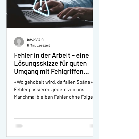
info266719
8 Min. Lesezeit
Fehler in der Arbeit – eine
Lösungsskizze für guten
Umgang mit Fehlgriffen
Business-Coaching für
«Wo gehobelt wird, da fallen Späne».
Juristen und Anwälte by
Fehler passieren, jedem von uns.
Streiff-Empowerment
Manchmal bleiben Fehler ohne Folgen,
manchmal haben sie Folgen....