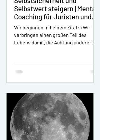
Selbstsicherheit und
Selbstwert steigern | Mental-
Coaching für Juristen und
Anwälte, viel mehr als
Wir beginnen mit einem Zitat: «Wir
Supervision!
verbringen einen großen Teil des
Lebens damit, die Achtung anderer zu
erwerben. Aber Selbstachtung zu...