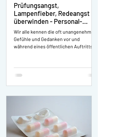
Prüfungsangst,
Lampenfieber, Redeangst
überwinden - Personal-
Coaching für Juristen und
Wir alle kennen die oft unangenehmen
Anwälte
Gefühle und Gedanken vor und
während eines öffentlichen Auftritts
oder einer Prüfungssituation in...