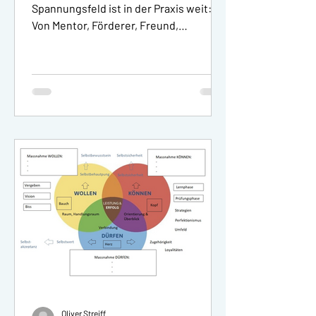
Chefin überhand nimmt |
Spannungsfeld ist in der Praxis weit:
Business-Coaching für
Von Mentor, Förderer, Freund,
Rechtsanwälte und Juristen
sachlicher Chef, gleichgültiges...
in Zürich - online
Oliver Streiff