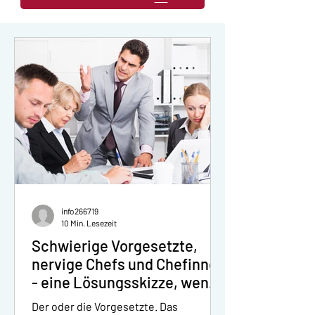
info266719
10 Min. Lesezeit
Schwierige Vorgesetzte,
nervige Chefs und Chefinnen
- eine Lösungsskizze, wenn
der Ärger mit dem Chef oder
Der oder die Vorgesetzte. Das