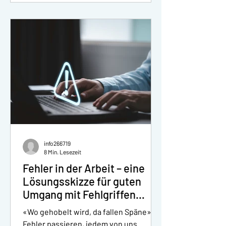
info266719
8 Min. Lesezeit
Fehler in der Arbeit – eine
Lösungsskizze für guten
Umgang mit Fehlgriffen
Business-Coaching für
«Wo gehobelt wird, da fallen Späne».
Juristen und Anwälte by
Fehler passieren, jedem von uns.