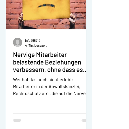
info266719
4 Min. Lesezeit
Nervige Mitarbeiter -
belastende Beziehungen
verbessern, ohne dass es
der andere merkt! -
Wer hat das noch nicht erlebt:
Personal-Coaching für
Mitarbeiter in der Anwaltskanzlei,
Juristen und Anwälte
Rechtsschutz etc., die auf die Nerven
gehen. Der Vorgesetzte, die...